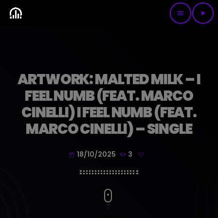
menu
play_arrow
ARTWORK: MALTED MILK – I
FEEL NUMB (FEAT. MARCO
CINELLI) I FEEL NUMB (FEAT.
MARCO CINELLI) – SINGLE
18/10/2025
3
today