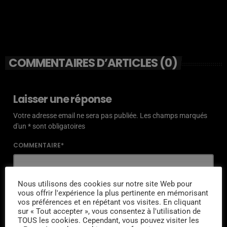
COMMENTAIRES D’ARTICLES (0)
Laisser une réponse
Votre adresse email ne sera pas publiée. Les champs marqués
d'un * sont obligatoires
COMMENTAIRE*
Nous utilisons des cookies sur notre site Web pour
vous offrir l'expérience la plus pertinente en mémorisant
vos préférences et en répétant vos visites. En cliquant
NOM*
sur « Tout accepter », vous consentez à l'utilisation de
TOUS les cookies. Cependant, vous pouvez visiter les