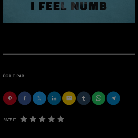
ÉCRIT PAR:
email
RATE IT