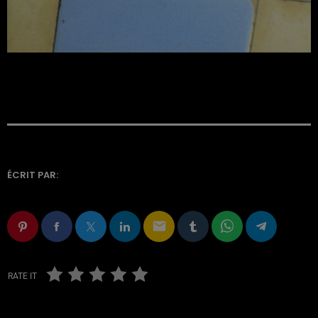
ÉCRIT PAR:
email
RATE IT