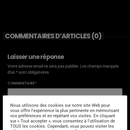
COMMENTAIRES D’ARTICLES (0)
Laisser une réponse
Votre adresse email ne sera pas publiée. Les champs marqués
d'un * sont obligatoires
COMMENTAIRE*
Nous utilisons des cookies sur notre site Web pour
vous offrir l'expérience la plus pertinente en mémorisant
vos préférences et en répétant vos visites. En cliquant
NOM*
sur « Tout accepter », vous consentez à l'utilisation de
TOUS les cookies. Cependant, vous pouvez visiter les