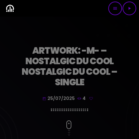
menu
play_arrow
ARTWORK: -M- –
NOSTALGIC DU COOL
NOSTALGIC DU COOL –
SINGLE
25/07/2025
4
today