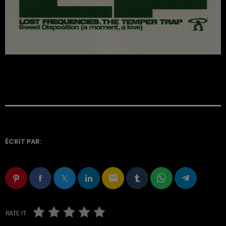
ÉCRIT PAR:
email
RATE IT