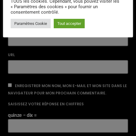
TOUS les cookies. Cependant, vous pouvez visiter les
« Paramètres des cookies » pour fournir un
consentement contrôlé.
Paramètres Cookie
Tout accepter
EMAIL*
URL
ENREGISTRER MON NOM, MON E-MAIL ET MON SITE DANS LE
NAVIGATEUR POUR MON PROCHAIN COMMENTAIRE.
SAISISSEZ VOTRE RÉPONSE EN CHIFFRES
quinze − dix =