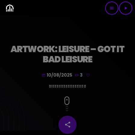
menu
play_arrow
ARTWORK: LEISURE – GOT IT
BAD LEISURE
10/08/2025
3
today
share
email