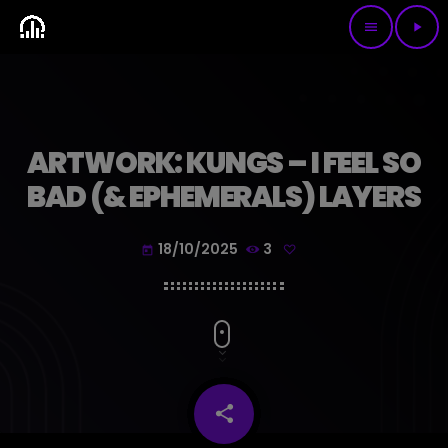
menu
play_arrow
ARTWORK: KUNGS – I FEEL SO
BAD (& EPHEMERALS) LAYERS
18/10/2025
3
today
share
email