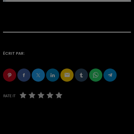
ÉCRIT PAR:
email
RATE IT