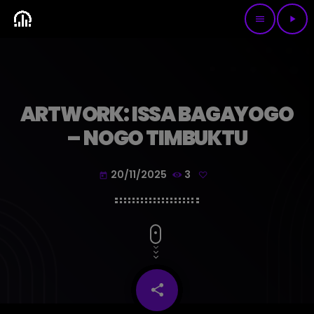
menu
play_arrow
ARTWORK: ISSA BAGAYOGO
– NOGO TIMBUKTU
20/11/2025
3
today
share
email