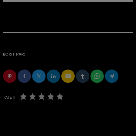
ÉCRIT PAR:
email
RATE IT