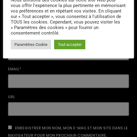
Nous utilisons des cookies sur notre site Web pour
COMMENTAIRE*
vous offrir l'expérience la plus pertinente en mémorisant
vos préférences et en répétant vos visites. En cliquant
sur « Tout accepter », vous consentez à l'utilisation de
TOUS les cookies. Cependant, vous pouvez visiter les
« Paramètres des cookies » pour fournir un
consentement contrôlé.
NOM*
Paramètres Cookie
Tout accepter
EMAIL*
URL
ENREGISTRER MON NOM, MON E-MAIL ET MON SITE DANS LE
NAVIGATEUR POUR MON PROCHAIN COMMENTAIRE.