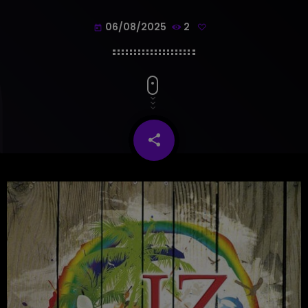
06/08/2025
2
today
share
email