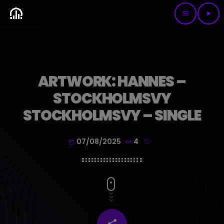
menu
play_arrow
ARTWORK: HANNES –
STOCKHOLMSVY
STOCKHOLMSVY – SINGLE
07/08/2025
4
today
share
email