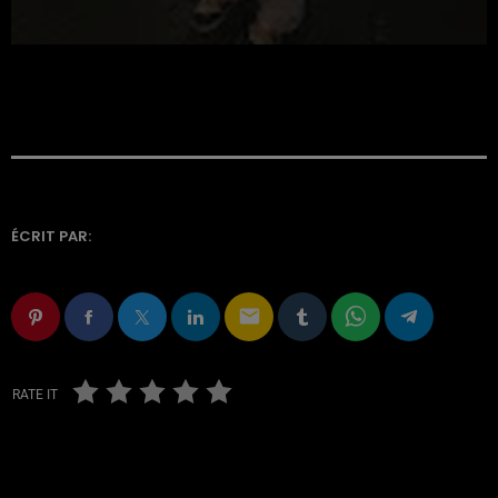
ÉCRIT PAR:
email
RATE IT