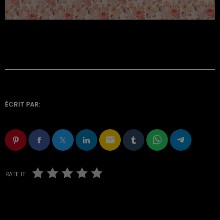
ÉCRIT PAR:
email
RATE IT