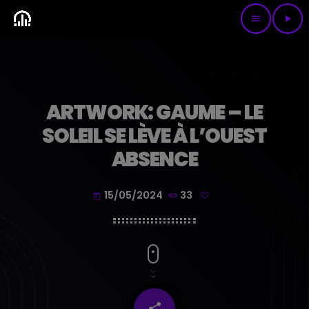
menu
play_arrow
ARTWORK: GAUME – LE
SOLEIL SE LÈVE À L’OUEST
ABSENCE
15/05/2024
33
today
share
email