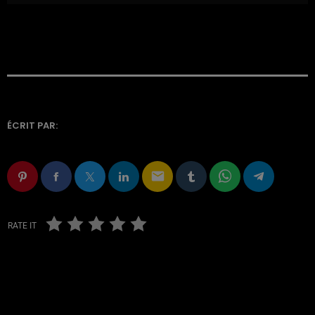
ÉCRIT PAR:
email
RATE IT