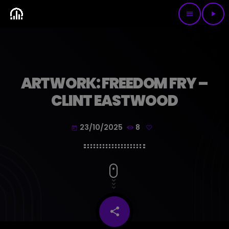
menu
play_arrow
ARTWORK: FREEDOM FRY –
CLINT EASTWOOD
23/10/2025
8
today
share
email