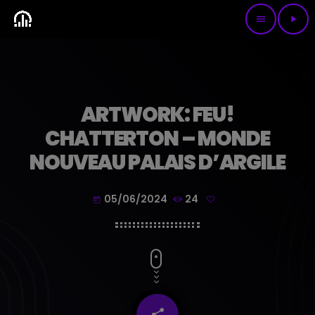
menu
play_arrow
ARTWORK: FEU!
CHATTERTON – MONDE
NOUVEAU PALAIS D’ARGILE
05/06/2024
24
today
share
email