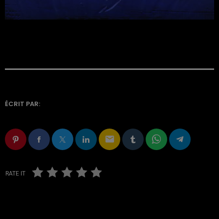
ÉCRIT PAR:
email
RATE IT