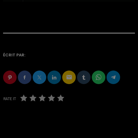
ÉCRIT PAR:
email
RATE IT