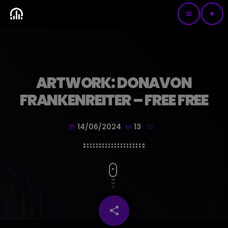
menu
play_arrow
ARTWORK: DONAVON
FRANKENREITER – FREE FREE
14/06/2024
13
today
share
email