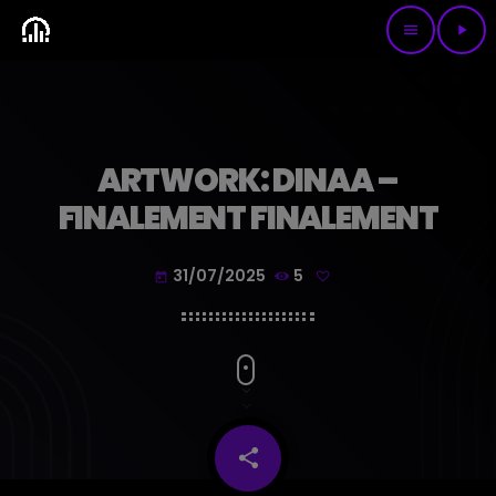
menu
play_arrow
ARTWORK: DINAA –
FINALEMENT FINALEMENT
31/07/2025
5
today
share
email