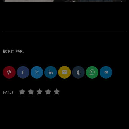
ÉCRIT PAR:
email
RATE IT