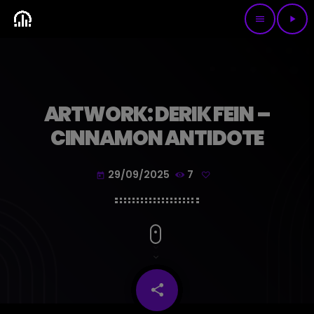
menu
play_arrow
ARTWORK: DERIK FEIN –
CINNAMON ANTIDOTE
29/09/2025
7
today
share
email