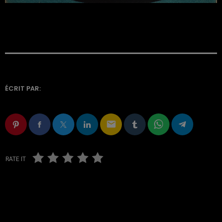
ÉCRIT PAR:
email
RATE IT