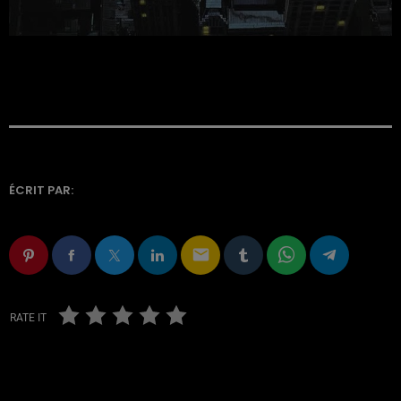
ÉCRIT PAR:
email
RATE IT