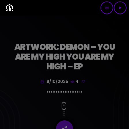
menu
play_arrow
ARTWORK: DEMON – YOU
ARE MY HIGH YOU ARE MY
HIGH – EP
19/10/2025
4
today
share
email