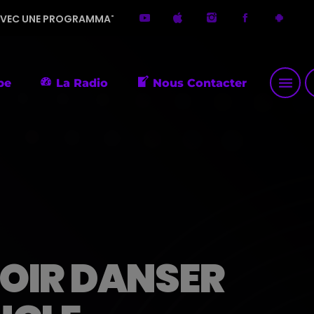
AMMATION DIVERSIFIÉE. MERCI DE ME FAIRE DÉCOUVRIR DE PET
menu
p
pe
La Radio
Nous Contacter
OIR DANSER