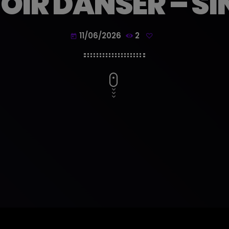
OIR DANSER – SI
11/06/2026
2
today