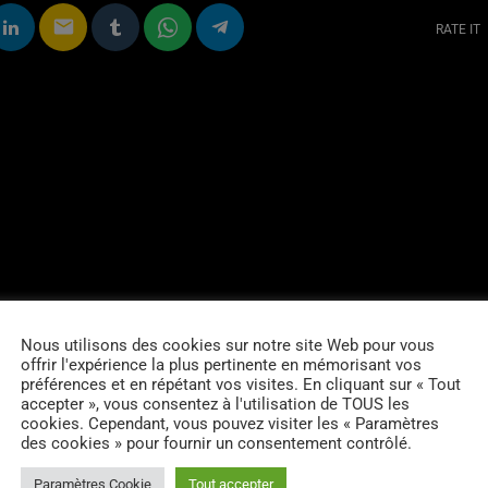
email
RATE IT
Nous utilisons des cookies sur notre site Web pour vous
offrir l'expérience la plus pertinente en mémorisant vos
préférences et en répétant vos visites. En cliquant sur « Tout
accepter », vous consentez à l'utilisation de TOUS les
cookies. Cependant, vous pouvez visiter les « Paramètres
des cookies » pour fournir un consentement contrôlé.
Paramètres Cookie
Tout accepter