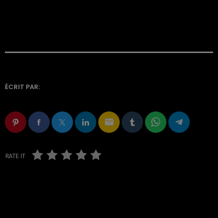
ÉCRIT PAR:
email
RATE IT