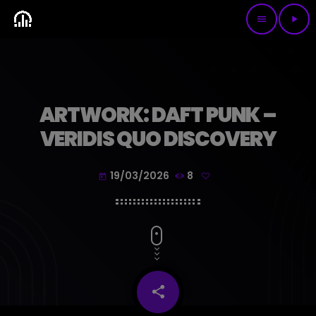
menu
play_arrow
ARTWORK: DAFT PUNK –
VERIDIS QUO DISCOVERY
19/03/2026
8
today
share
email