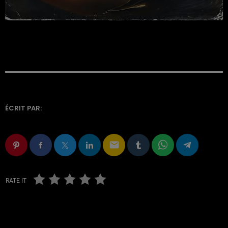
ÉCRIT PAR:
email
RATE IT