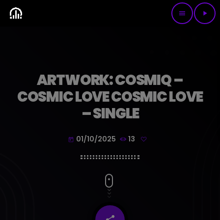
menu
play_arrow
ARTWORK: COSMIQ –
COSMIC LOVE COSMIC LOVE
– SINGLE
01/10/2025
13
today
share
email