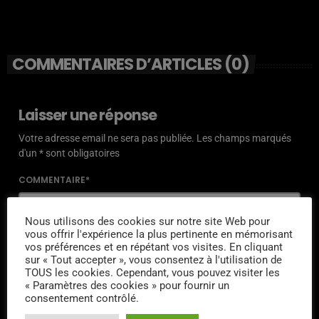
COMMENTAIRES D’ARTICLES (0)
Laisser une réponse
Votre adresse email ne sera pas publiée. Les champs marqués
d'un * sont obligatoires
COMMENTAIRE*
Nous utilisons des cookies sur notre site Web pour
vous offrir l'expérience la plus pertinente en mémorisant
vos préférences et en répétant vos visites. En cliquant
sur « Tout accepter », vous consentez à l'utilisation de
NOM*
TOUS les cookies. Cependant, vous pouvez visiter les
« Paramètres des cookies » pour fournir un
consentement contrôlé.