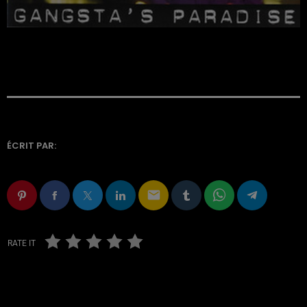
ÉCRIT PAR:
email
RATE IT