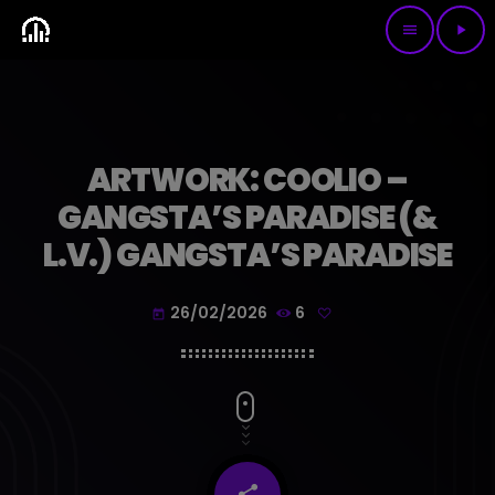
menu
play_arrow
ARTWORK: COOLIO –
GANGSTA’S PARADISE (&
L.V.) GANGSTA’S PARADISE
26/02/2026
6
today
share
email