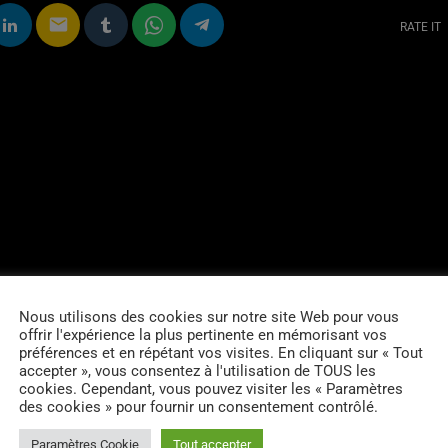
email
RATE IT
Nous utilisons des cookies sur notre site Web pour vous
offrir l'expérience la plus pertinente en mémorisant vos
préférences et en répétant vos visites. En cliquant sur « Tout
accepter », vous consentez à l'utilisation de TOUS les
cookies. Cependant, vous pouvez visiter les « Paramètres
des cookies » pour fournir un consentement contrôlé.
Paramètres Cookie
Tout accepter