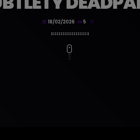
UBTLETY DEADPA
18/02/2026
5
today