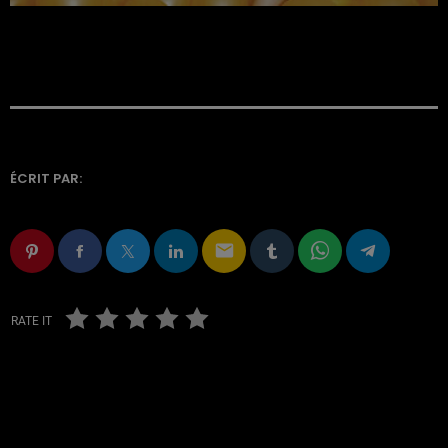
ÉCRIT PAR:
email
RATE IT