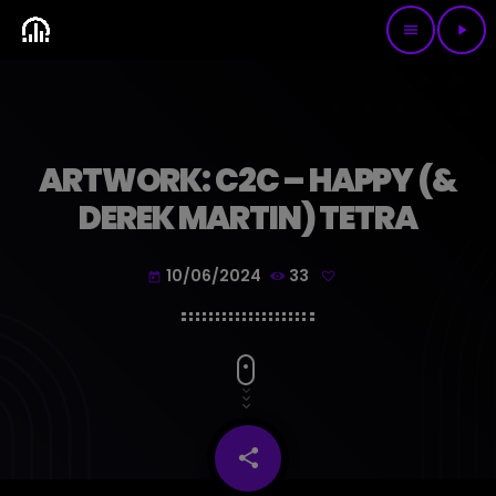
menu
play_arrow
ARTWORK: C2C – HAPPY (&
DEREK MARTIN) TETRA
10/06/2024
33
today
share
email