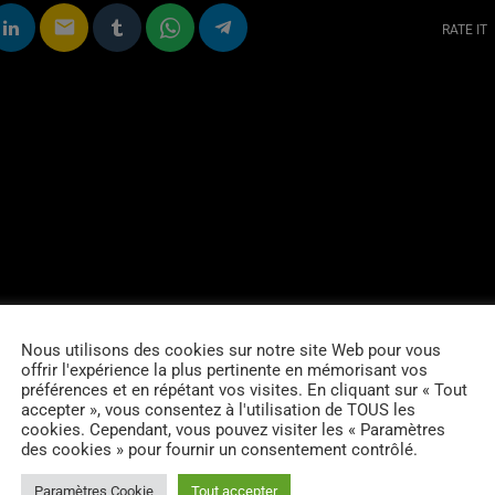
email
RATE IT
Nous utilisons des cookies sur notre site Web pour vous
offrir l'expérience la plus pertinente en mémorisant vos
préférences et en répétant vos visites. En cliquant sur « Tout
accepter », vous consentez à l'utilisation de TOUS les
cookies. Cependant, vous pouvez visiter les « Paramètres
des cookies » pour fournir un consentement contrôlé.
Paramètres Cookie
Tout accepter