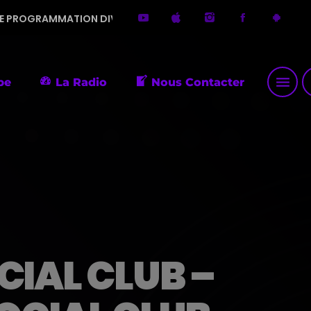
ON DIVERSIFIÉE. MERCI DE ME FAIRE DÉCOUVRIR DE PETITES P
menu
p
pe
La Radio
Nous Contacter
IAL CLUB –