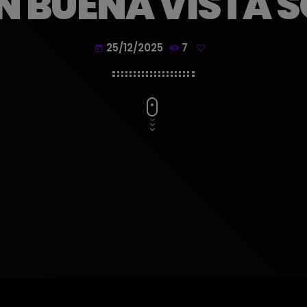
 BUENA VISTA S
25/12/2025
7
today