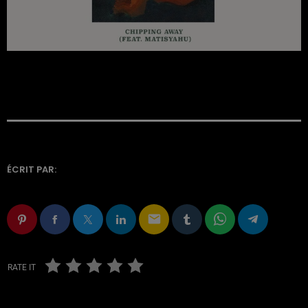
ÉCRIT PAR:
email
RATE IT