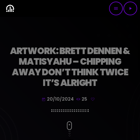
menu
play_arrow
ARTWORK: BRETT DENNEN &
MATISYAHU – CHIPPING
AWAY DON’T THINK TWICE
IT’S ALRIGHT
20/10/2024
25
today