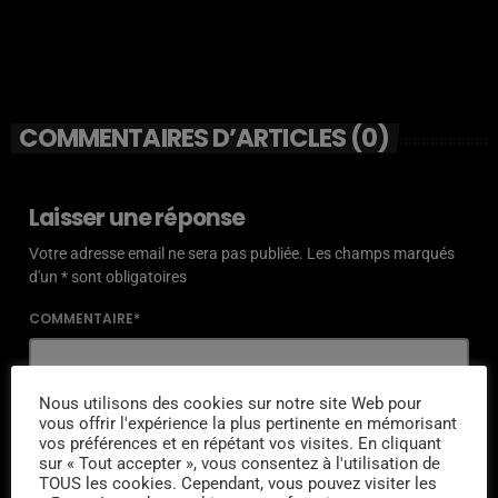
COMMENTAIRES D’ARTICLES (0)
Laisser une réponse
Votre adresse email ne sera pas publiée. Les champs marqués
d'un * sont obligatoires
COMMENTAIRE*
Nous utilisons des cookies sur notre site Web pour
vous offrir l'expérience la plus pertinente en mémorisant
vos préférences et en répétant vos visites. En cliquant
NOM*
sur « Tout accepter », vous consentez à l'utilisation de
TOUS les cookies. Cependant, vous pouvez visiter les