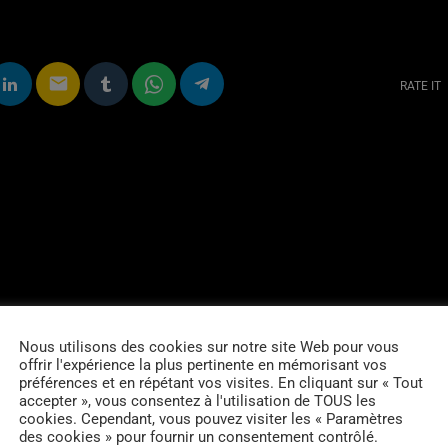
email
RATE IT
Nous utilisons des cookies sur notre site Web pour vous
offrir l'expérience la plus pertinente en mémorisant vos
préférences et en répétant vos visites. En cliquant sur « Tout
accepter », vous consentez à l'utilisation de TOUS les
cookies. Cependant, vous pouvez visiter les « Paramètres
des cookies » pour fournir un consentement contrôlé.