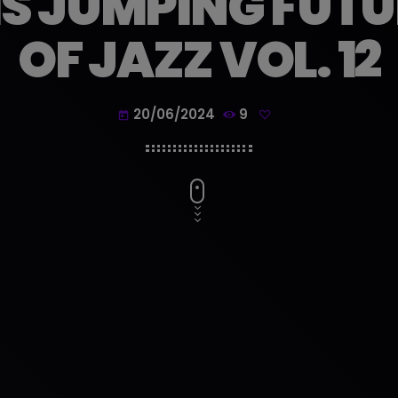
IS JUMPING FUT
OF JAZZ VOL. 12
20/06/2024
9
today