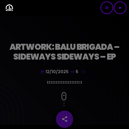
menu
play_arrow
ARTWORK: BALU BRIGADA –
SIDEWAYS SIDEWAYS – EP
12/10/2025
5
today
share
email