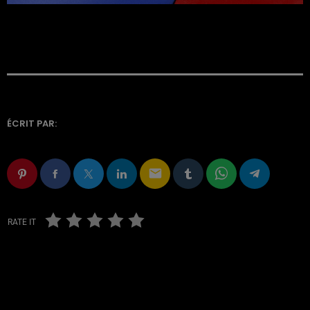
ÉCRIT PAR:
email
RATE IT