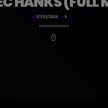
EC HANKS (FULL 
07/02/2026
5
today