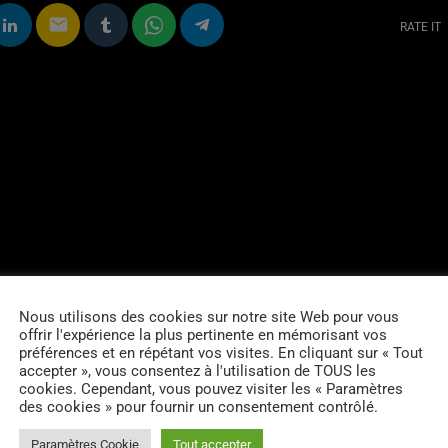
email
RATE IT
Nous utilisons des cookies sur notre site Web pour vous
offrir l'expérience la plus pertinente en mémorisant vos
préférences et en répétant vos visites. En cliquant sur « Tout
accepter », vous consentez à l'utilisation de TOUS les
cookies. Cependant, vous pouvez visiter les « Paramètres
des cookies » pour fournir un consentement contrôlé.
Paramètres Cookie
Tout accepter