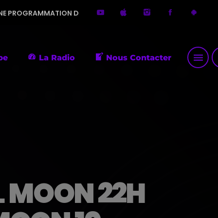
 DIVERSIFIÉE. MERCI DE ME FAIRE DÉCOUVRIR DE PETITES PÉP
menu
p
pe
La Radio
Nous Contacter
L MOON 22H