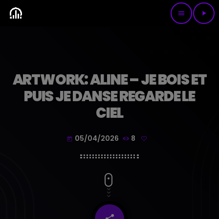
menu
play_arrow
ARTWORK: ALINE – JE BOIS ET
PUIS JE DANSE REGARDE LE
CIEL
05/04/2026
8
today
share
email