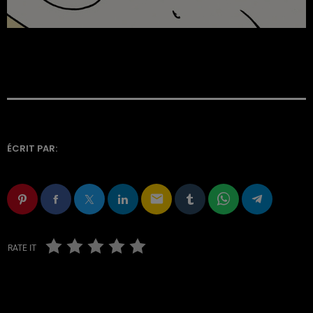
ÉCRIT PAR:
email
RATE IT