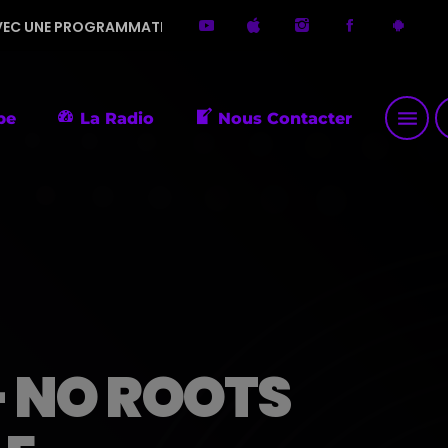
AMMATION DIVERSIFIÉE. MERCI DE ME FAIRE DÉCOUVRIR DE PETI
menu
p
pe
La Radio
Nous Contacter
– NO ROOTS