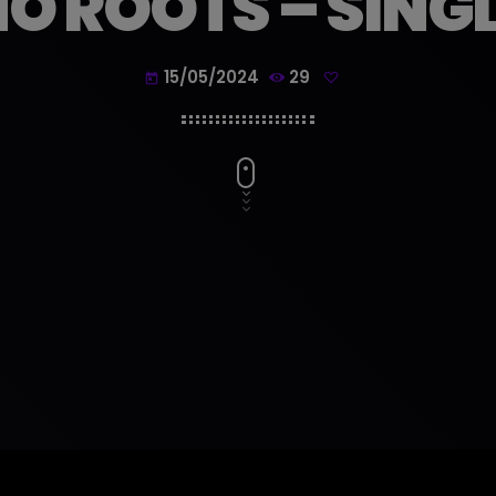
O ROOTS – SING
15/05/2024
29
today