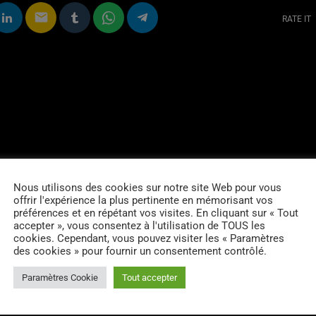
email
RATE IT
Nous utilisons des cookies sur notre site Web pour vous
offrir l'expérience la plus pertinente en mémorisant vos
préférences et en répétant vos visites. En cliquant sur « Tout
accepter », vous consentez à l'utilisation de TOUS les
cookies. Cependant, vous pouvez visiter les « Paramètres
des cookies » pour fournir un consentement contrôlé.
Paramètres Cookie
Tout accepter