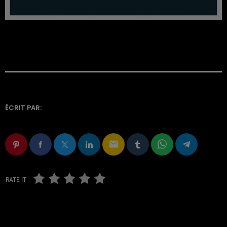
ÉCRIT PAR:
email
RATE IT