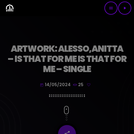
menu
play_arrow
ARTWORK: ALESSO,ANITTA
– IS THAT FOR ME IS THAT FOR
ME – SINGLE
14/05/2024
25
today
share
email