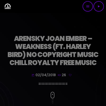
menu
play_arrow
ARENSKY JOAN EMBER –
WEAKNESS (FT. HARLEY
BIRD) NO COPYRIGHT MUSIC
CHILL ROYALTY FREE MUSIC
02/04/2018
26
today