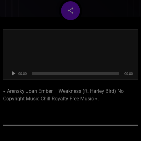
share
email
L
e
c
t
e
u
00:00
00:00
r
a
« Arensky Joan Ember – Weakness (ft. Harley Bird) No
u
Copyright Music Chill Royalty Free Music ».
d
i
o