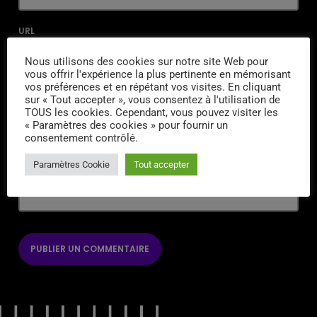
URL
Nous utilisons des cookies sur notre site Web pour
vous offrir l'expérience la plus pertinente en mémorisant
vos préférences et en répétant vos visites. En cliquant
sur « Tout accepter », vous consentez à l'utilisation de
ENREGISTRER MON NOM, MON E-MAIL ET MON SITE DANS LE
TOUS les cookies. Cependant, vous pouvez visiter les
NAVIGATEUR POUR MON PROCHAIN COMMENTAIRE.
« Paramètres des cookies » pour fournir un
consentement contrôlé.
SAISISSEZ VOTRE RÉPONSE EN CHIFFRES
Paramètres Cookie
Tout accepter
seize + neuf =