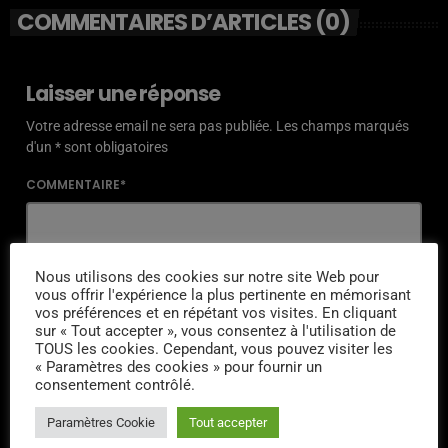
COMMENTAIRES D’ARTICLES (0)
Laisser une réponse
Votre adresse email ne sera pas publiée. Les champs marqués
d'un * sont obligatoires
COMMENTAIRE*
Nous utilisons des cookies sur notre site Web pour
vous offrir l'expérience la plus pertinente en mémorisant
NOM*
vos préférences et en répétant vos visites. En cliquant
sur « Tout accepter », vous consentez à l'utilisation de
TOUS les cookies. Cependant, vous pouvez visiter les
« Paramètres des cookies » pour fournir un
consentement contrôlé.
EMAIL*
Paramètres Cookie
Tout accepter