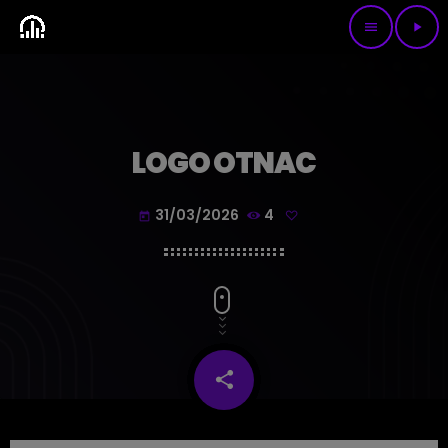
menu
play_arrow
LOGO OTNAC
31/03/2026
4
today
share
email