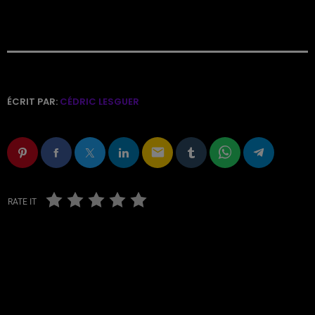
ÉCRIT PAR:
CÉDRIC LESGUER
email
RATE IT