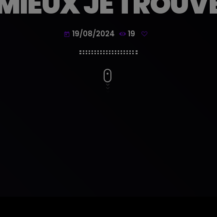
MIEUX JE TROUV
19/08/2024
19
today