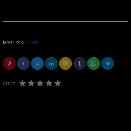
ÉCRIT PAR:
ADMIN
email
RATE IT