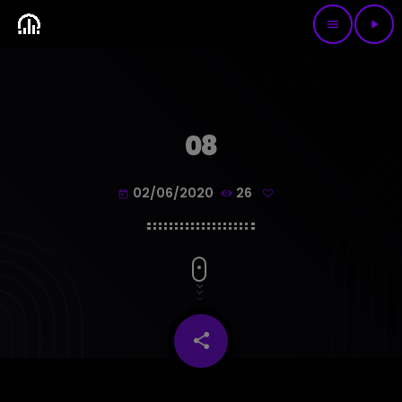
menu
play_arrow
08
02/06/2020
26
today
share
email