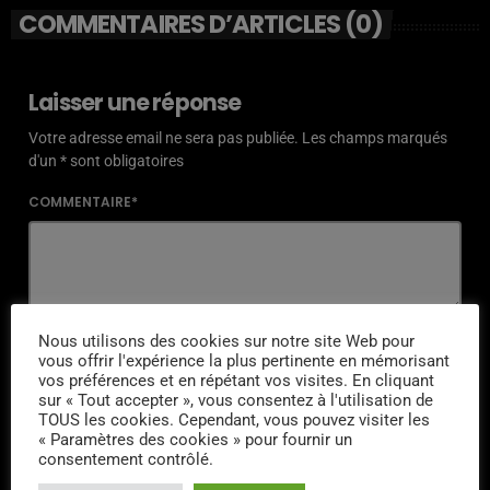
COMMENTAIRES D’ARTICLES (0)
Laisser une réponse
Votre adresse email ne sera pas publiée. Les champs marqués
d'un * sont obligatoires
COMMENTAIRE*
NOM*
Nous utilisons des cookies sur notre site Web pour
vous offrir l'expérience la plus pertinente en mémorisant
vos préférences et en répétant vos visites. En cliquant
sur « Tout accepter », vous consentez à l'utilisation de
TOUS les cookies. Cependant, vous pouvez visiter les
« Paramètres des cookies » pour fournir un
EMAIL*
consentement contrôlé.