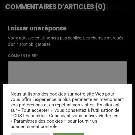
COMMENTAIRES D’ARTICLES (0)
Laisser une réponse
Votre adresse email ne sera pas publiée. Les champs marqués
d'un * sont obligatoires
COMMENTAIRE*
NOM*
Nous utilisons des cookies sur notre site Web pour
vous offrir l'expérience la plus pertinente en mémorisant
vos préférences et en répétant vos visites. En cliquant
sur « Tout accepter », vous consentez à l'utilisation de
TOUS les cookies. Cependant, vous pouvez visiter les
« Paramètres des cookies » pour fournir un
EMAIL*
consentement contrôlé.