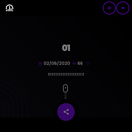
menu
play_arrow
01
02/06/2020
66
today
share
email