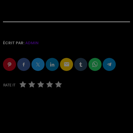
ÉCRIT PAR:
ADMIN
email
RATE IT