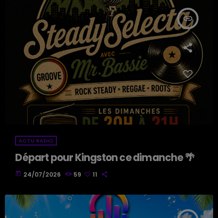
insert_link
ACTU RADIO
Départ pour Kingston ce dimanche 🌴
today
24/07/2026
59
11