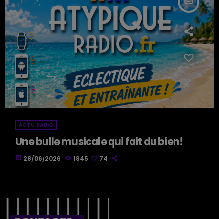
insert_link
ACTU RADIO
Une bulle musicale qui fait du bien!
today
28/06/2026
1845
74