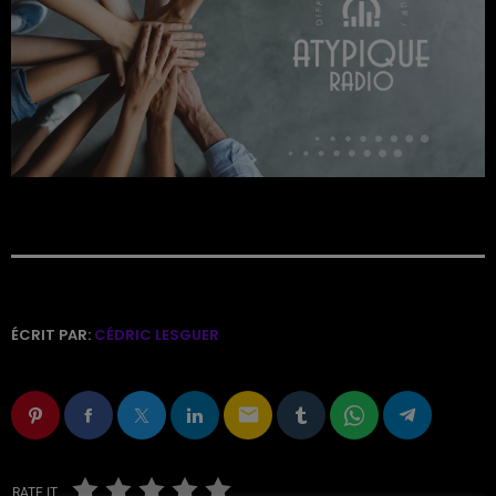
ÉCRIT PAR:
CÉDRIC LESGUER
email
RATE IT