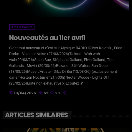
ACTU RADIO
Nouveautés au 1ier avril
C’est tout nouveau et c’est sur Atypique RADIO !Oliver Koletzki, Frida
Darko - Voice or Noise (27/03/2026)Talisco - Wah wah
wah(20/03/26)Selah Sue, Stéphane Galland, Elvin Galland, The
Gallands - Movin' (20/03/26)Roxane - Still Waters Run Deep
(13/03/26)Muse L'Artiste - Diba Di Boï (13/03/26) (exclusivement
dans "Horizon Nocturne" 21h-00h)Nectar Woode - Lights Off
(23/02/26)Liste non exhaustive :-)Ecoutez 🎵 :
today
01/04/2026
62
28
ARTICLES SIMILAIRES