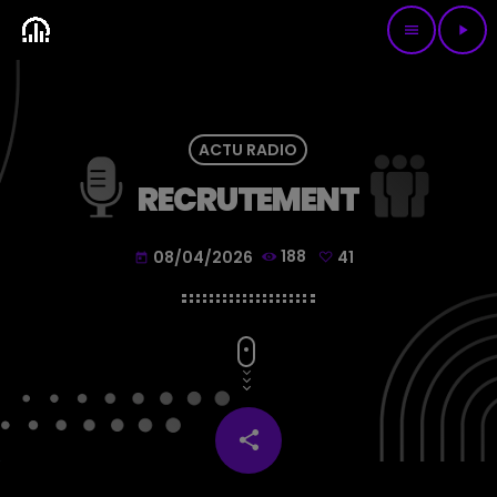
menu
play_arrow
ACTU RADIO
RECRUTEMENT
08/04/2026
188
41
today
share
email
41