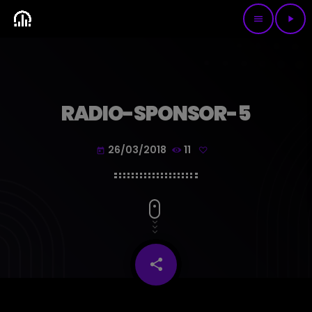
menu
play_arrow
RADIO-SPONSOR-5
26/03/2018
11
today
share
email