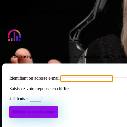
Mot de passe oublié
Atypique RADIO
Merci de renseigner votre identifiant ou votre adresse e-mail. Vous rec
Identifiant ou adresse e-mail
Saisissez votre réponse en chiffres
2 × trois =