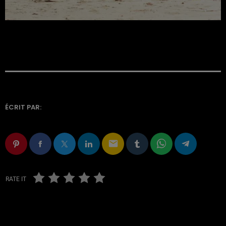
ÉCRIT PAR:
email
RATE IT