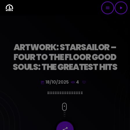
menu
play_arrow
ARTWORK: STARSAILOR –
FOUR TO THE FLOOR GOOD
SOULS: THE GREATEST HITS
18/10/2025
4
today
share
email